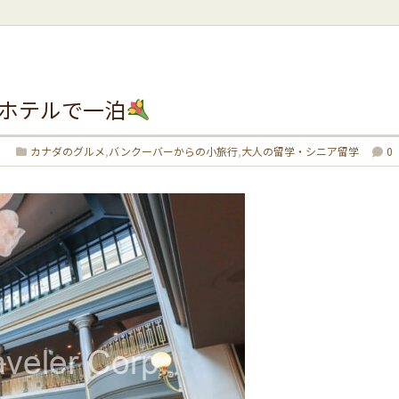
ssホテルで一泊
カナダのグルメ
,
バンクーバーからの小旅行
,
大人の留学・シニア留学
0