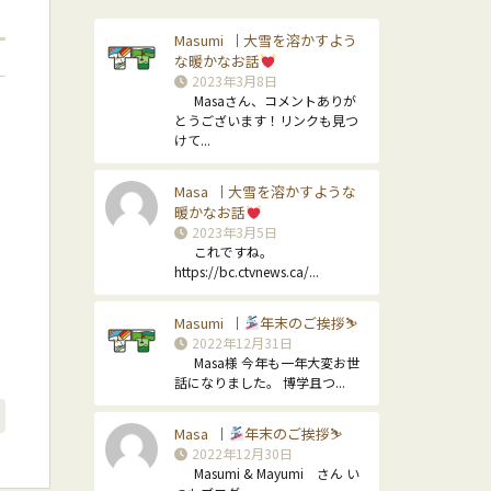
Masumi
大雪を溶かすよう
｜
な暖かなお話
2023年3月8日
Masaさん、コメントありが
とうございます！リンクも見つ
けて...
Masa
大雪を溶かすような
｜
暖かなお話
2023年3月5日
これですね。
https://bc.ctvnews.ca/...
Masumi
年末のご挨拶⛷
｜
2022年12月31日
Masa様 今年も一年大変お世
話になりました。 博学且つ...
Masa
年末のご挨拶⛷
｜
2022年12月30日
Masumi & Mayumi さん い