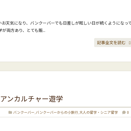
いお天気になり、バンクーバーでも日差しが眩しい日が続くようになっ
両方あり、とても賑...
記事全文を読む
ィアンカルチャー遊学
バンクーバー
,
バンクーバーからの小旅行
,
大人の留学・シニア留学
0