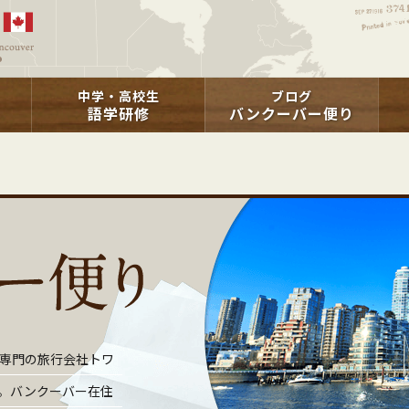
中学・高校生
ブログ
語学研修
バンクーバー便り
専門の旅行会社トワ
。バンクーバー在住