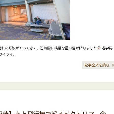
遅れた寒波がやってきて、短時間に結構な量の雪が降りました
遊学再
ライ...
記事全文を読む
別招待】水上飛行機で巡るビクトリア。今