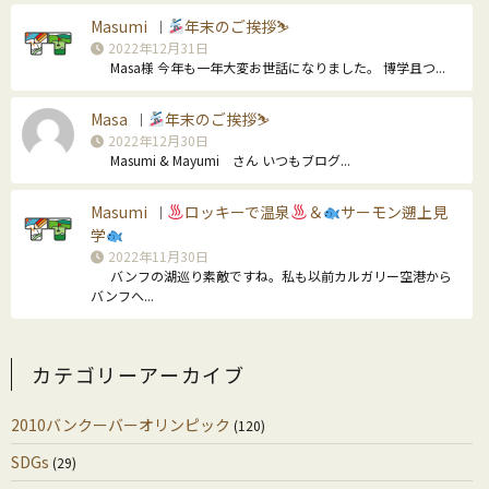
Masumi
年末のご挨拶⛷
｜
2022年12月31日
Masa様 今年も一年大変お世話になりました。 博学且つ...
Masa
年末のご挨拶⛷
｜
2022年12月30日
Masumi & Mayumi さん いつもブログ...
Masumi
ロッキーで温泉
＆
サーモン遡上見
｜
学
2022年11月30日
バンフの湖巡り素敵ですね。私も以前カルガリー空港から
バンフへ...
カテゴリーアーカイブ
2010バンクーバーオリンピック
(120)
SDGs
(29)