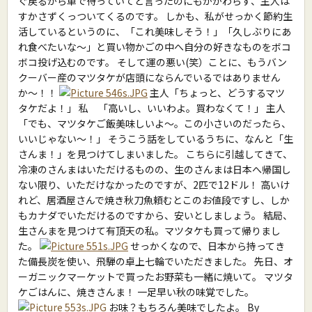
ぐ戻るから車で待っていてと言ったのにもかかわらず、主人は
すかさずくっついてくるのです。 しかも、私がせっかく節約生
活しているというのに、「これ美味しそう！」「久しぶりにあ
れ食べたいな〜」と買い物かごの中へ自分の好きなものをボコ
ボコ投げ込むのです。 そして運の悪い(笑）ことに、もうバン
クーバー産のマツタケが店頭にならんでいるではありません
か〜！！
主人「ちょっと、どうするマツ
タケだよ！」 私 「高いし、いいわよ。買わなくて！」 主人
「でも、マツタケご飯美味しいよ〜。この小さいのだったら、
いいじゃない〜！」 そうこう話をしているうちに、なんと「生
さんま！」を見つけてしまいました。 こちらに引越してきて、
冷凍のさんまはいただけるものの、生のさんまは日本へ帰国し
ない限り、いただけなかったのですが、2匹で12ドル！ 高いけ
れど、居酒屋さんで焼き秋刀魚頼むとこのお値段ですし、しか
もカナダでいただけるのですから、安いとしましょう。 結局、
生さんまを見つけて有頂天の私。マツタケも買って帰りまし
た。
せっかくなので、日本から持ってき
た備長炭を使い、飛騨の卓上七輪でいただきました。 先日、オ
ーガニックマーケットで買ったお野菜も一緒に焼いて。 マツタ
ケごはんに、焼きさんま！ 一足早い秋の味覚でした。
お味？もちろん美味でしたよ。 By