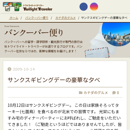
ホーム
/
バンクーバー便り
/
カナダのグルメ
/
サンクスギビングデーの豪華な夕べ
バンクーバーへの留学・語学研修・観光旅行が専門の旅行会
社トワイライト・トラベラーがお送りするブログです。バン
クーバー在住ならではの、新鮮な情報をお届けします！
2009-10-14
サンクスギビングデーの豪華な夕べ
カナダのグルメ
0
10月12日はサンクスギビングデー。 この日は家族そろってタ
ーキー(七面鳥）を食べるのが北米での習慣です。 光栄にもま
すみ宅のディナーパーティーにお呼ばれし、ご馳走をいただい
てきました！ （ご馳走というほどではありませんでしたが、皆