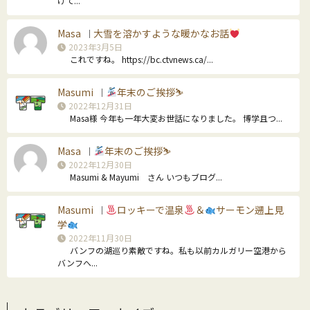
けて...
Masa
大雪を溶かすような暖かなお話
｜
2023年3月5日
これですね。 https://bc.ctvnews.ca/...
Masumi
年末のご挨拶⛷
｜
2022年12月31日
Masa様 今年も一年大変お世話になりました。 博学且つ...
Masa
年末のご挨拶⛷
｜
2022年12月30日
Masumi & Mayumi さん いつもブログ...
Masumi
ロッキーで温泉
＆
サーモン遡上見
｜
学
2022年11月30日
バンフの湖巡り素敵ですね。私も以前カルガリー空港から
バンフへ...