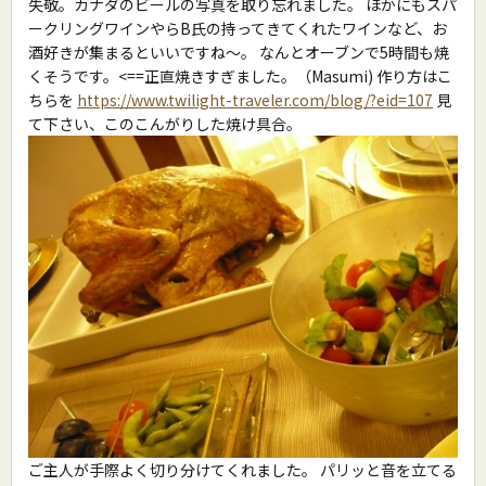
失敬。カナダのビールの写真を取り忘れました。 ほかにもスパ
ークリングワインやらB氏の持ってきてくれたワインなど、お
酒好きが集まるといいですね〜。 なんとオーブンで5時間も焼
くそうです。<==正直焼きすぎました。（Masumi) 作り方はこ
ちらを
https://www.twilight-traveler.com/blog/?eid=107
見
て下さい、このこんがりした焼け具合。
ご主人が手際よく切り分けてくれました。 パリッと音を立てる