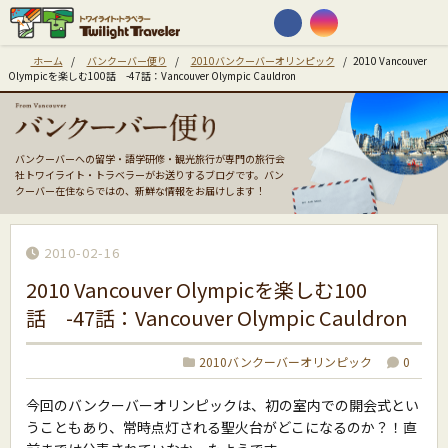
ホーム
/
バンクーバー便り
/
2010バンクーバーオリンピック
/
2010 Vancouver
Olympicを楽しむ100話 -47話：Vancouver Olympic Cauldron
バンクーバーへの留学・語学研修・観光旅行が専門の旅行会
社トワイライト・トラベラーがお送りするブログです。バン
クーバー在住ならではの、新鮮な情報をお届けします！
2010-02-16
2010 Vancouver Olympicを楽しむ100
話 -47話：Vancouver Olympic Cauldron
2010バンクーバーオリンピック
0
今回のバンクーバーオリンピックは、初の室内での開会式とい
うこともあり、常時点灯される聖火台がどこになるのか？！直