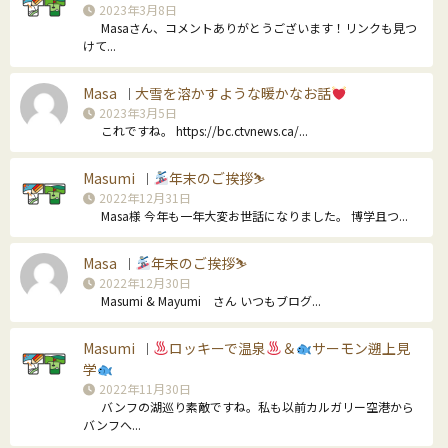
2023年3月8日
Masaさん、コメントありがとうございます！リンクも見つ
けて...
Masa
大雪を溶かすような暖かなお話
｜
2023年3月5日
これですね。 https://bc.ctvnews.ca/...
Masumi
年末のご挨拶⛷
｜
2022年12月31日
Masa様 今年も一年大変お世話になりました。 博学且つ...
Masa
年末のご挨拶⛷
｜
2022年12月30日
Masumi & Mayumi さん いつもブログ...
Masumi
ロッキーで温泉
＆
サーモン遡上見
｜
学
2022年11月30日
バンフの湖巡り素敵ですね。私も以前カルガリー空港から
バンフへ...