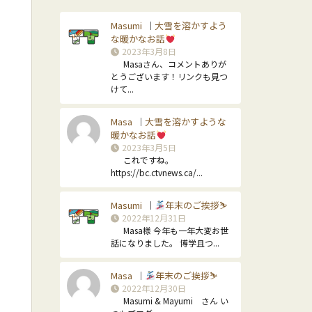
Masumi
大雪を溶かすよう
｜
な暖かなお話
2023年3月8日
Masaさん、コメントありが
とうございます！リンクも見つ
けて...
Masa
大雪を溶かすような
｜
暖かなお話
2023年3月5日
これですね。
https://bc.ctvnews.ca/...
Masumi
年末のご挨拶⛷
｜
2022年12月31日
Masa様 今年も一年大変お世
話になりました。 博学且つ...
Masa
年末のご挨拶⛷
｜
2022年12月30日
Masumi & Mayumi さん い