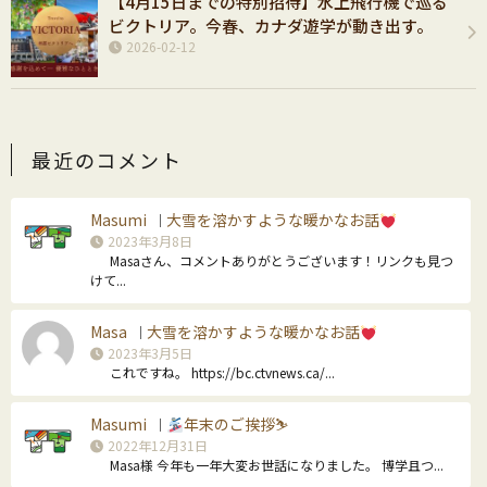
【4月15日までの特別招待】水上飛行機で巡る
ビクトリア。今春、カナダ遊学が動き出す。
2026-02-12
最近のコメント
Masumi
大雪を溶かすような暖かなお話
｜
2023年3月8日
Masaさん、コメントありがとうございます！リンクも見つ
けて...
Masa
大雪を溶かすような暖かなお話
｜
2023年3月5日
これですね。 https://bc.ctvnews.ca/...
Masumi
年末のご挨拶⛷
｜
2022年12月31日
Masa様 今年も一年大変お世話になりました。 博学且つ...