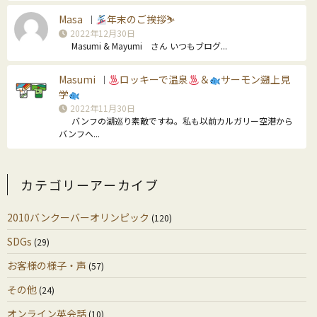
Masa
年末のご挨拶⛷
｜
2022年12月30日
Masumi & Mayumi さん いつもブログ...
Masumi
ロッキーで温泉
＆
サーモン遡上見
｜
学
2022年11月30日
バンフの湖巡り素敵ですね。私も以前カルガリー空港から
バンフへ...
カテゴリーアーカイブ
2010バンクーバーオリンピック
(120)
SDGs
(29)
お客様の様子・声
(57)
その他
(24)
オンライン英会話
(10)