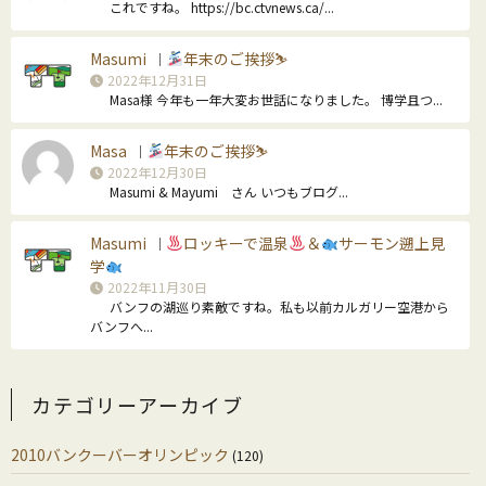
これですね。 https://bc.ctvnews.ca/...
Masumi
年末のご挨拶⛷
｜
2022年12月31日
Masa様 今年も一年大変お世話になりました。 博学且つ...
Masa
年末のご挨拶⛷
｜
2022年12月30日
Masumi & Mayumi さん いつもブログ...
Masumi
ロッキーで温泉
＆
サーモン遡上見
｜
学
2022年11月30日
バンフの湖巡り素敵ですね。私も以前カルガリー空港から
バンフへ...
カテゴリーアーカイブ
2010バンクーバーオリンピック
(120)