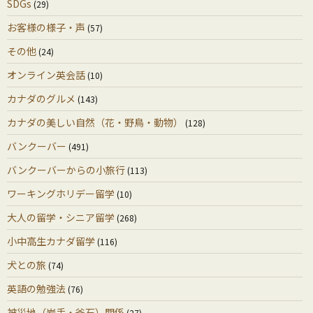
SDGs
(29)
お客様の様子・声
(57)
その他
(24)
オンライン英会話
(10)
カナダのグルメ
(143)
カナダの美しい自然（花・野鳥・動物）
(128)
バンクーバー
(491)
バンクーバーからの小旅行
(113)
ワーキングホリデー留学
(10)
大人の留学・シニア留学
(268)
小中高生カナダ留学
(116)
犬との旅
(74)
英語の勉強法
(76)
被災地（岩手・釜石）関係
(27)