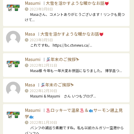
Masumi
大雪を溶かすような暖かなお話
｜
2023年3月8日
Masaさん、コメントありがとうございます！リンクも見つ
けて...
Masa
大雪を溶かすような暖かなお話
｜
2023年3月5日
これですね。 https://bc.ctvnews.ca/...
Masumi
年末のご挨拶⛷
｜
2022年12月31日
Masa様 今年も一年大変お世話になりました。 博学且つ...
Masa
年末のご挨拶⛷
｜
2022年12月30日
Masumi & Mayumi さん いつもブログ...
Masumi
ロッキーで温泉
＆
サーモン遡上見
｜
学
2022年11月30日
バンフの湖巡り素敵ですね。私も以前カルガリー空港から
バンフへ...