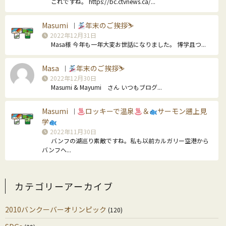
これですね。 https://bc.ctvnews.ca/...
Masumi
年末のご挨拶⛷
｜
2022年12月31日
Masa様 今年も一年大変お世話になりました。 博学且つ...
Masa
年末のご挨拶⛷
｜
2022年12月30日
Masumi & Mayumi さん いつもブログ...
Masumi
ロッキーで温泉
＆
サーモン遡上見
｜
学
2022年11月30日
バンフの湖巡り素敵ですね。私も以前カルガリー空港から
バンフへ...
カテゴリーアーカイブ
2010バンクーバーオリンピック
(120)