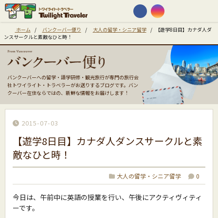
ホーム
/
バンクーバー便り
/
大人の留学・シニア留学
/
【遊学8日目】カナダ人ダ
ンスサークルと素敵なひと時！
バンクーバーへの留学・語学研修・観光旅行が専門の旅行会
社トワイライト・トラベラーがお送りするブログです。バン
クーバー在住ならではの、新鮮な情報をお届けします！
2015-07-03
【遊学8日目】カナダ人ダンスサークルと素
敵なひと時！
大人の留学・シニア留学
0
今日は、午前中に英語の授業を行い、午後にアクティヴィティ
ーです。