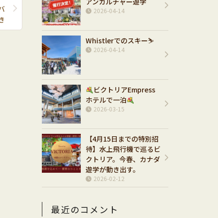
アンカルチャー遊学
バ
2026-04-14
き
Whistlerでのスキー⛷️
2026-04-14
ビクトリアEmpress
ホテルで一泊
2026-03-15
【4月15日までの特別招
待】水上飛行機で巡るビ
クトリア。今春、カナダ
遊学が動き出す。
2026-02-12
最近のコメント