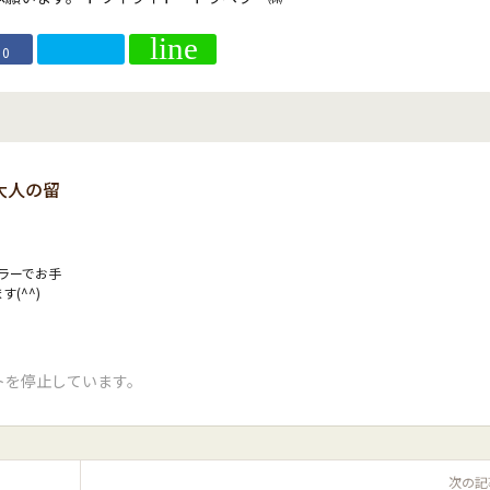
0
大人の留
ラーでお手
(^^)
トを停止しています。
次の記