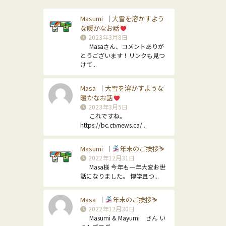
Masumi
大雪を溶かすよう
｜
な暖かなお話
2023年3月8日
Masaさん、コメントありが
とうございます！リンクも見つ
けて...
Masa
大雪を溶かすような
｜
暖かなお話
2023年3月5日
これですね。
https://bc.ctvnews.ca/...
Masumi
年末のご挨拶⛷
｜
2022年12月31日
Masa様 今年も一年大変お世
話になりました。 博学且つ...
Masa
年末のご挨拶⛷
｜
2022年12月30日
Masumi & Mayumi さん い