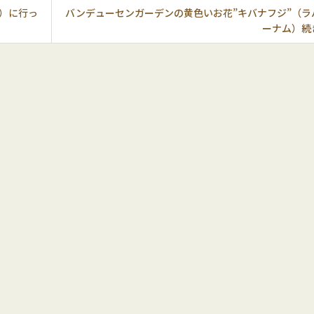
学）に行っ
バンデューセンガーデンの黄色いお花”キバナフジ”（ラ
ーナム）続