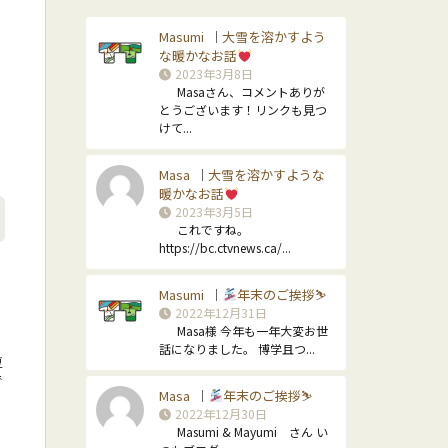
Masumi
大雪を溶かすよう
｜
な暖かなお話
2023年3月8日
Masaさん、コメントありが
とうございます！リンクも見つ
けて...
Masa
大雪を溶かすような
｜
暖かなお話
2023年3月5日
これですね。
https://bc.ctvnews.ca/...
Masumi
年末のご挨拶⛷
｜
2022年12月31日
Masa様 今年も一年大変お世
話になりました。 博学且つ...
夏
で
Masa
年末のご挨拶⛷
｜
2022年12月30日
Masumi & Mayumi さん い