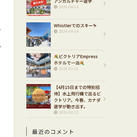
アンカルチャー遊学
2026-04-14
Whistlerでのスキー⛷️
ン
2026-04-14
か
ビクトリアEmpress
ホテルで一泊
2026-03-15
【4月15日までの特別招
待】水上飛行機で巡るビ
クトリア。今春、カナダ
遊学が動き出す。
2026-02-12
最近のコメント