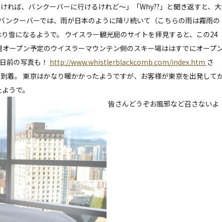
ければ、バンクーバーに行けるけれど〜」「Why??」と聞き返すと、大
どバンクーバーでは、雨が日本のように降リ続いて（こちらの雨は霧雨の
り雪になるようで。 ウイスラー観光局のサイトを拝見すると、この24
週オープン予定のウイスラーマウンテン側のスキー場ははすでにオープ
3日前の写真も！
http://www.whistlerblackcomb.com/index.htm
さ
到着。 東京はかなり暖かかったようですが、お客様が東京を出発して
たようで。
皆さんどうぞお風邪など召さないよ