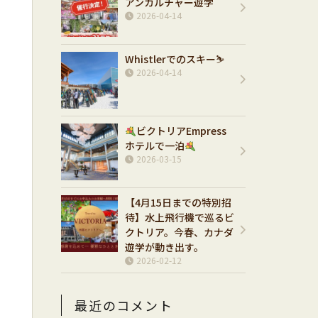
アンカルチャー遊学
2026-04-14
で
Whistlerでのスキー⛷️
2026-04-14
ビクトリアEmpress
ホテルで一泊
2026-03-15
【4月15日までの特別招
待】水上飛行機で巡るビ
クトリア。今春、カナダ
遊学が動き出す。
2026-02-12
最近のコメント