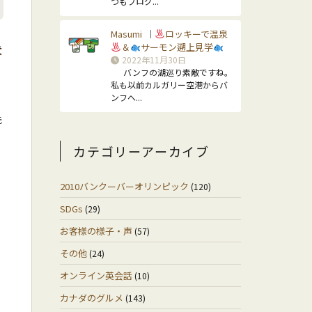
つもブログ...
Masumi
ロッキーで温泉
｜
＆
サーモン遡上見学
犬
2022年11月30日
バンフの湖巡り素敵ですね。
私も以前カルガリー空港からバ
ンフへ...
元
予
カテゴリーアーカイブ
2010バンクーバーオリンピック
(120)
SDGs
(29)
お客様の様子・声
(57)
その他
(24)
オンライン英会話
(10)
カナダのグルメ
(143)