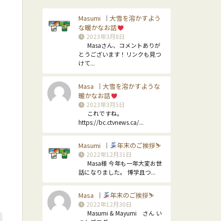
Masumi
大雪を溶かすよう
｜
な暖かなお話
2023年3月8日
Masaさん、コメントありが
とうございます！リンクも見つ
けて...
Masa
大雪を溶かすような
｜
暖かなお話
2023年3月5日
これですね。
https://bc.ctvnews.ca/...
Masumi
年末のご挨拶⛷
｜
2022年12月31日
Masa様 今年も一年大変お世
話になりました。 博学且つ...
Masa
年末のご挨拶⛷
｜
2022年12月30日
Masumi & Mayumi さん い