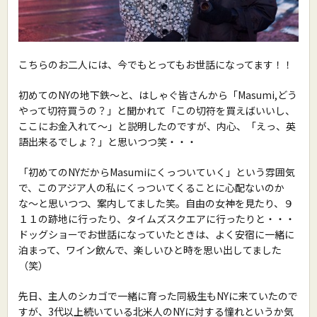
こちらのお二人には、今でもとってもお世話になってます！！
初めてのNYの地下鉄〜と、はしゃぐ皆さんから「Masumi,どう
やって切符買うの？」と聞かれて「この切符を買えばいいし、
ここにお金入れて〜」と説明したのですが、内心、「えっ、英
語出来るでしょ？」と思いつつ笑・・・
「初めてのNYだからMasumiにくっついていく」という雰囲気
で、このアジア人の私にくっついてくることに心配ないのか
な〜と思いつつ、案内してました笑。自由の女神を見たり、９
１１の跡地に行ったり、タイムズスクエアに行ったりと・・・
ドッグショーでお世話になっていたときは、よく安宿に一緒に
泊まって、ワイン飲んで、楽しいひと時を思い出してました
（笑）
先日、主人のシカゴで一緒に育った同級生もNYに来ていたので
すが、3代以上続いている北米人のNYに対する憧れというか気