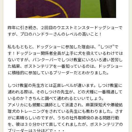
昨年に引き続き、２回目のウエストミンスタードッグショーで
すが、プロのハンドラーさんのレベルの高いこと！
私ももともと、ドッグショーに参加した理由は、”しつけ”で
す！ドッグショー関係者全員が上手に犬を扱えているわけでは
ないですが、バンクーバーでしつけ教室にいろいろ通い苦労し
た結果、ボストンテリアを一番知っているのは、ドッグショー
に積極的に参加しているブリーダーだとわかりました。
しつけ教室の先生方とは正直レベルが違います。しつけ教室に
通われる際は、そのしつけの先生が、どの犬種に一番精通して
いるのか？きちんと調べて通われるといいでしょう。
アメリカにも頻繁に講師として派遣され、麻薬探知犬や爆破処
理犬のトレーニングをされている先生にも教わりました。さす
がに素晴らしいのですが、うちの社外取締役のある問題行動
を、彼は３０分かけて直してくれましたが、ボストンテリアの
ブリーダーは３分ほどで・・・