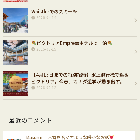
Whistlerでのスキー⛷️
2026-04-14
ビクトリアEmpressホテルで一泊
2026-03-15
【4月15日までの特別招待】水上飛行機で巡る
ビクトリア。今春、カナダ遊学が動き出す。
2026-02-12
最近のコメント
Masumi
大雪を溶かすような暖かなお話
｜