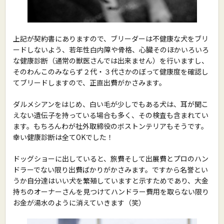
上記が契約書にありますので、ブリーダーは不健康な犬をブリ
ードしないよう、若年性白内障や骨格、心臓そのほかいろいろ
な健康診断（通常の獣医さんでは出来ません）を行いますし、
そのわんこのみならず２代・３代さかのぼって健康度を確認し
てブリードしますので、正直出費がかさみます。
ダルメシアンをはじめ、白い毛が少しでもある犬は、耳が聞こ
えない遺伝子を持っている場合も多く、その検査も含まれてい
ます。もちろんわが社外取締役のボストンテリアもそうです。
幸い健康診断は全てOKでした！
ドッグショーに出していると、旅費そして出展費とプロのハン
ドラーでない限り出費ばかりがかさみます。ですから名誉とい
うか自分達はいい犬を繁殖していますと示すためであり、大金
持ちのオーナーさんを見つけてハンドラー費用を取らない限り
お金が湯水のように消えていきます（笑）