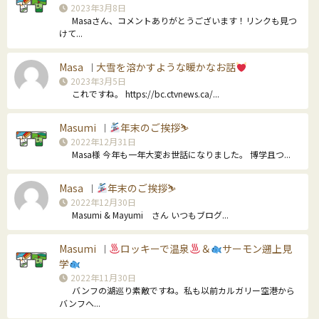
2023年3月8日
Masaさん、コメントありがとうございます！リンクも見つ
けて...
Masa
大雪を溶かすような暖かなお話
｜
2023年3月5日
これですね。 https://bc.ctvnews.ca/...
Masumi
年末のご挨拶⛷
｜
2022年12月31日
Masa様 今年も一年大変お世話になりました。 博学且つ...
Masa
年末のご挨拶⛷
｜
2022年12月30日
Masumi & Mayumi さん いつもブログ...
Masumi
ロッキーで温泉
＆
サーモン遡上見
｜
学
2022年11月30日
バンフの湖巡り素敵ですね。私も以前カルガリー空港から
バンフへ...