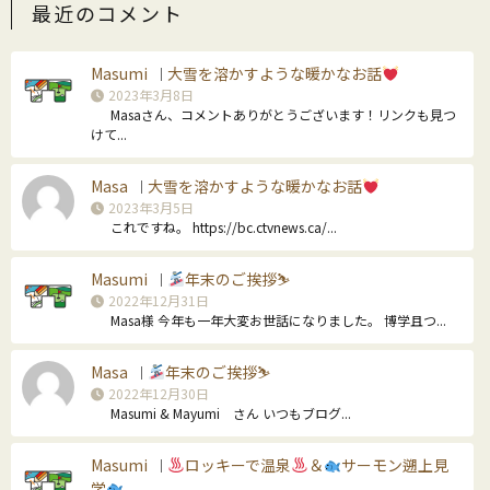
最近のコメント
Masumi
大雪を溶かすような暖かなお話
｜
2023年3月8日
Masaさん、コメントありがとうございます！リンクも見つ
けて...
Masa
大雪を溶かすような暖かなお話
｜
2023年3月5日
これですね。 https://bc.ctvnews.ca/...
Masumi
年末のご挨拶⛷
｜
2022年12月31日
Masa様 今年も一年大変お世話になりました。 博学且つ...
Masa
年末のご挨拶⛷
｜
2022年12月30日
Masumi & Mayumi さん いつもブログ...
Masumi
ロッキーで温泉
＆
サーモン遡上見
｜
学