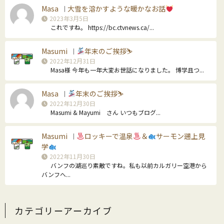
Masa
大雪を溶かすような暖かなお話
｜
2023年3月5日
これですね。 https://bc.ctvnews.ca/...
Masumi
年末のご挨拶⛷
｜
2022年12月31日
Masa様 今年も一年大変お世話になりました。 博学且つ...
Masa
年末のご挨拶⛷
｜
2022年12月30日
Masumi & Mayumi さん いつもブログ...
Masumi
ロッキーで温泉
＆
サーモン遡上見
｜
学
2022年11月30日
バンフの湖巡り素敵ですね。私も以前カルガリー空港から
バンフへ...
カテゴリーアーカイブ