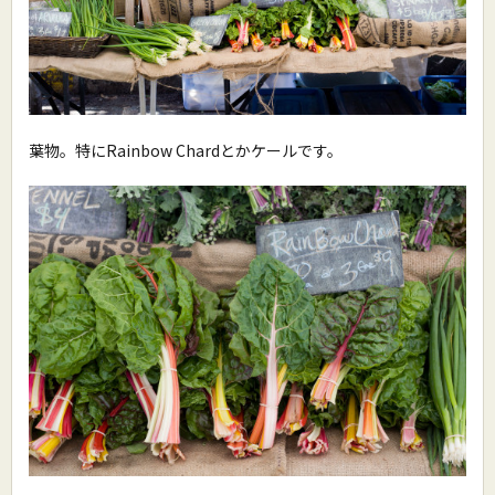
葉物。特にRainbow Chardとかケールです。