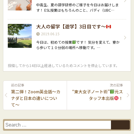
中高生、夏の語学研修のご様子を今日はお届けしま
す！ ESL授業はもちろんのこと、バディ（UBC…
大人の留学【遊学】3日目です〜
2019.06.15
今日は、初めての授業
です！ 気分を変えて、寮か
ら歩いて１０分弱の場所へ移動です。…
投稿してから14日以上経過しているためコメントを停止しています。
前の記事
次の記事
第二弾！Zoom英会話〜カ
“東大女子ノート術”
元ス
ナダと日本の違いについ
タッフ本出版
！
て〜