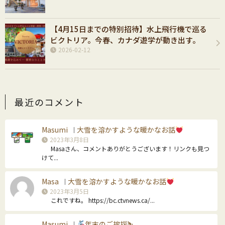
【4月15日までの特別招待】水上飛行機で巡る
ビクトリア。今春、カナダ遊学が動き出す。
2026-02-12
最近のコメント
Masumi
大雪を溶かすような暖かなお話
｜
2023年3月8日
Masaさん、コメントありがとうございます！リンクも見つ
けて...
Masa
大雪を溶かすような暖かなお話
｜
2023年3月5日
これですね。 https://bc.ctvnews.ca/...
Masumi
年末のご挨拶⛷
｜