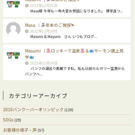
2022年12月31日
Masa様 今年も一年大変お世話になりました。 博学且つ...
Masa
年末のご挨拶⛷
｜
2022年12月30日
Masumi & Mayumi さん いつもブログ...
Masumi
ロッキーで温泉
＆
サーモン遡上見
｜
学
2022年11月30日
バンフの湖巡り素敵ですね。私も以前カルガリー空港から
バンフへ...
カテゴリーアーカイブ
2010バンクーバーオリンピック
(120)
SDGs
(29)
お客様の様子・声
(57)