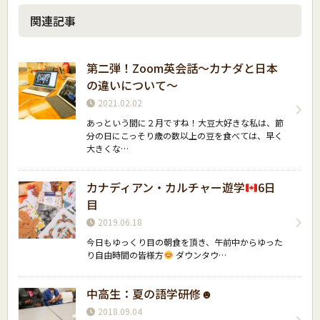
関連記事
第二弾！Zoom英会話〜カナダと日本
の違いについて〜
2021.02.02
あっという間に２月ですね！大豆大好きな私は、節
分の日にこっそり歳の数以上の豆を食べては、早く
大きくな…
カナディアン・カルチャー遊学
6日
目
2019.06.18
今日もゆっくり目の朝食を頂き、午前中からゆった
り自由時間の皆様方
ダウンタウ…
中高生：夏の語学研修☻
2018.09.04