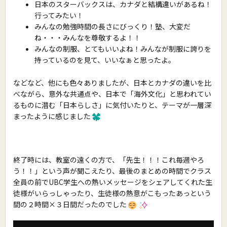
日本のスターバックスは、カナダと結構違いがあるね！
行ってみたい！
みんなの勉強時間の長さにびっくり！塾、大変だ
ね・・・みんなを尊敬するよ！！
みんなの制服、とてもいいよね！みんなが制服に誇りを
持っているのを見て、いいなぁと思ったよ。
などなど、他にも色々ありましたが、日本とカナダの違いを比
べながら、意外な共通点や、日本で「海外文化」と思われてい
るものに潜む「日本らしさ」に気付いたりと、テーマが一層深
まったように感じました
終了時には、教室の遠くの方で、「先生！！！これ毎週やろ
う！！」という声が聞こえたり、最後のまとめの時間でクラス
全員の前でUBC学生への熱いメッセージをシェアしてくれた生
徒様がいらっしゃったり、生徒様の熱意がこもったあっという
間の２時間×３日間だったのでした