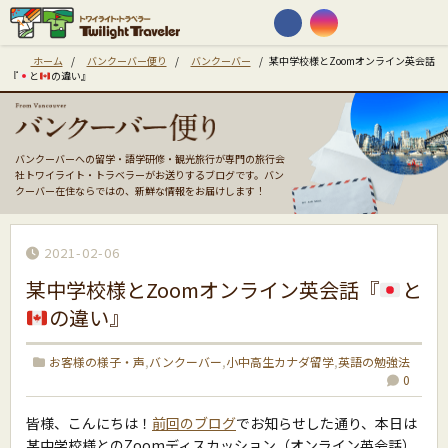
ホーム
/
バンクーバー便り
/
バンクーバー
/
某中学校様とZoomオンライン英会話
『
と
の違い』
バンクーバーへの留学・語学研修・観光旅行が専門の旅行会
社トワイライト・トラベラーがお送りするブログです。バン
クーバー在住ならではの、新鮮な情報をお届けします！
2021-02-06
某中学校様とZoomオンライン英会話『
と
の違い』
お客様の様子・声
,
バンクーバー
,
小中高生カナダ留学
,
英語の勉強法
0
皆様、こんにちは！
前回のブログ
でお知らせした通り、本日は
某中学校様とのZoomディスカッション（オンライン英会話）