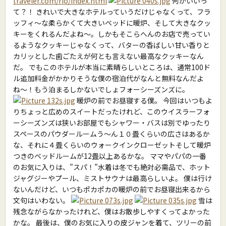
traveler.com/rio/index.html
何がいいっ
て？！ きれいで大きなホテルっていうだけじゃなくって、フラ
ッフィ〜な柔らかくて大きいベッドに暖炉、そして大きなクッ
キーをくれるんだよね〜。しかもそこらへんのお店で売ってい
るようなクッキーじゃなくって、バターの香ばしい甘い香りと
カリッとした歯ごたえが何とも言えない最高なクッキーなん
だ。 でもこのホテルが本当に素晴らしいところは、通常100ド
ル追加料金がかかりそうな僕の宿泊代がなんと無料なんだよ
ね〜！もう泊まるしかないでしょフォーシーズンズに。
暖炉の前でお昼寝する僕。 今回はいつもよ
りちょっと広めのスイートだったけれど、このウイスラーフォ
ーシーズンズは狭いお部屋でもシャワー・バスは別でゆったり
スペースのパウダールームう〜ん１０畳くらいの広さはあるか
な、それに４畳くらいのウォークインクローゼットそして暖炉
つきのベッドルームが12畳以上あるかな。 ママやパパの一番
のお気に入りは、”スパ！”水着は冬でも絶対必需品で、ホット
ジャグジーやプール、ミストサウナは最高らしいよ。 僕は行け
ないんだけど、いつもポカポカの暖炉の前でお昼寝出来るから
文句はいわない。
雪は
残念ながらなかったけれど、僕はお散歩しやすくってよかった
かな。 最後は、僕のお気に入りの皮ジャンを着て、ツリーの前