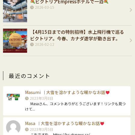
ビクトリアEmpressホテルで一泊
2026-03-15
【4月15日までの特別招待】水上飛行機で巡る
ビクトリア。今春、カナダ遊学が動き出す。
2026-02-12
最近のコメント
Masumi
大雪を溶かすような暖かなお話
｜
2023年3月8日
Masaさん、コメントありがとうございます！リンクも見つ
けて...
Masa
大雪を溶かすような暖かなお話
｜
2023年3月5日
これですね。 https://bc.ctvnews.ca/...