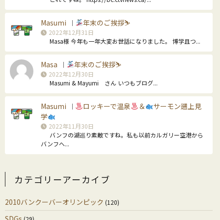
Masumi
年末のご挨拶⛷
｜
2022年12月31日
Masa様 今年も一年大変お世話になりました。 博学且つ...
Masa
年末のご挨拶⛷
｜
2022年12月30日
Masumi & Mayumi さん いつもブログ...
Masumi
ロッキーで温泉
＆
サーモン遡上見
｜
学
2022年11月30日
バンフの湖巡り素敵ですね。私も以前カルガリー空港から
バンフへ...
カテゴリーアーカイブ
2010バンクーバーオリンピック
(120)
SDGs
(29)