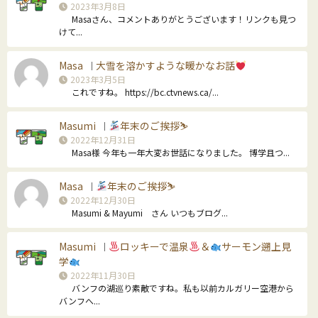
2023年3月8日
Masaさん、コメントありがとうございます！リンクも見つ
けて...
Masa
大雪を溶かすような暖かなお話
｜
2023年3月5日
これですね。 https://bc.ctvnews.ca/...
Masumi
年末のご挨拶⛷
｜
2022年12月31日
Masa様 今年も一年大変お世話になりました。 博学且つ...
Masa
年末のご挨拶⛷
｜
2022年12月30日
Masumi & Mayumi さん いつもブログ...
Masumi
ロッキーで温泉
＆
サーモン遡上見
｜
学
2022年11月30日
バンフの湖巡り素敵ですね。私も以前カルガリー空港から
バンフへ...