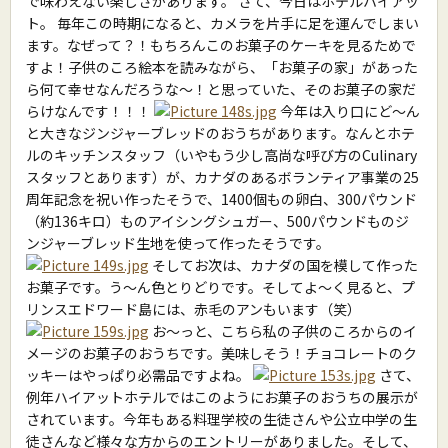
で味わえない楽しさがあります。 さて、今日はホテルハイアッ
ト。 毎年この時期になると、カメラを片手に足を運んでしまい
ます。なぜって？！もちろんこのお菓子のケーキを見るためで
すよ！子供のころ絵本を読みながら、「お菓子の家」があった
ら何て幸せなんだろうな〜！と思っていた、そのお菓子の家だ
らけなんです！！！
今年は入り口にど〜ん
と大きなジンジャーブレッドのおうちがあります。なんとホテ
ルのキッチンスタッフ（いやもう少し高尚な呼び方のCulinary
スタッフとあります）が、カナダのあるボランティア事業の25
周年記念を祝い作ったそうで、1400個もの卵白、300パウンド
（約136キロ）ものアイシングシュガー、500パウンドものジ
ンジャーブレッド生地を使って作ったそうです。
そしてお次は、カナダの国を模して作った
お菓子です。う〜ん色とりどりです。そしてよ〜く見ると、プ
リンスエドワード島には、赤毛のアンもいます（笑）
お〜っと、こちら私の子供のころからのイ
メージのお菓子のおうちです。美味しそう！チョコレートのク
ッキーはやっぱり必需品ですよね。
さて、
例年ハイアットホテルではこのようにお菓子のおうちの展示が
されています。今年もある料理学校の生徒さんや公立中学の生
徒さんなど様々な方からのエントリーがありました。そして、