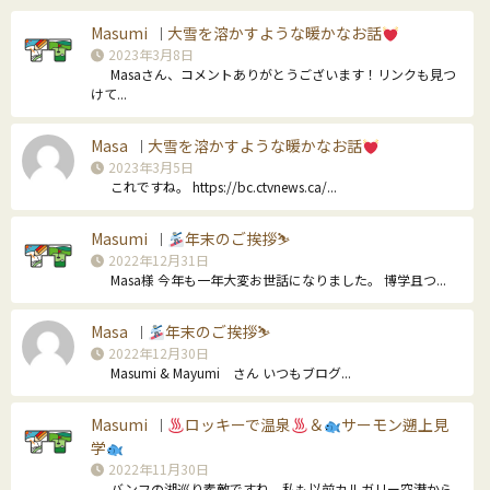
Masumi
大雪を溶かすような暖かなお話
｜
2023年3月8日
Masaさん、コメントありがとうございます！リンクも見つ
けて...
Masa
大雪を溶かすような暖かなお話
｜
2023年3月5日
これですね。 https://bc.ctvnews.ca/...
Masumi
年末のご挨拶⛷
｜
2022年12月31日
Masa様 今年も一年大変お世話になりました。 博学且つ...
Masa
年末のご挨拶⛷
｜
2022年12月30日
Masumi & Mayumi さん いつもブログ...
Masumi
ロッキーで温泉
＆
サーモン遡上見
｜
学
2022年11月30日
バンフの湖巡り素敵ですね。私も以前カルガリー空港から