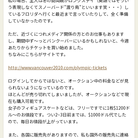
私の場合、主人は冬の間両親がロングステイ（英語ではそうい
う表現しなくてスノーバード”渡り鳥”といいます笑・・・）し
ているフロリダへ行くと最近まで言っていたりして、全く準備
していなかったのです。
ただ、近づくにつれメディア関係の方とのお仕事もあります
し、期間中ず〜っとバンクーバーにいるかもしれないと、今週
あたりからチケットを買い始めました。
ちなみにこちらがサイトです。
http://www.vancouver2010.com/olympic-tickets
ログインしてからではないと、オークション中の料金などが見
られないようになっているのです。
ほとんどが売り切れてしまいましたが、オークションなどで現
在も購入可能です。
女子のフィギュアスケートなどは、フリーですでに1枚$1200ド
ル〜のお値段です。つい2~3日前までは、$1000ドル代でした
ので、毎日お値段が上がっています。
また、各国に販売先がありますので、私も国外の販売先に連絡