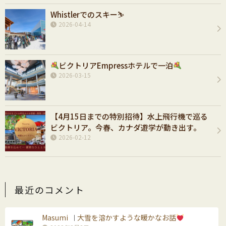
Whistlerでのスキー⛷️
2026-04-14
ビクトリアEmpressホテルで一泊
2026-03-15
【4月15日までの特別招待】水上飛行機で巡る
ビクトリア。今春、カナダ遊学が動き出す。
2026-02-12
最近のコメント
Masumi
大雪を溶かすような暖かなお話
｜