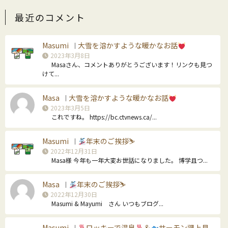
最近のコメント
Masumi
大雪を溶かすような暖かなお話
｜
2023年3月8日
Masaさん、コメントありがとうございます！リンクも見つ
けて...
Masa
大雪を溶かすような暖かなお話
｜
2023年3月5日
これですね。 https://bc.ctvnews.ca/...
Masumi
年末のご挨拶⛷
｜
2022年12月31日
Masa様 今年も一年大変お世話になりました。 博学且つ...
Masa
年末のご挨拶⛷
｜
2022年12月30日
Masumi & Mayumi さん いつもブログ...
Masumi
ロッキーで温泉
＆
サーモン遡上見
｜