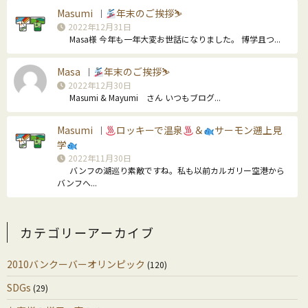
Masumi
年末のご挨拶⛷
｜
2022年12月31日
Masa様 今年も一年大変お世話になりました。 博学且つ...
Masa
年末のご挨拶⛷
｜
2022年12月30日
Masumi & Mayumi さん いつもブログ...
Masumi
ロッキーで温泉
＆
サーモン遡上見
｜
学
2022年11月30日
バンフの湖巡り素敵ですね。私も以前カルガリー空港から
バンフへ...
カテゴリーアーカイブ
2010バンクーバーオリンピック
(120)
SDGs
(29)