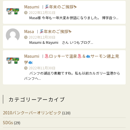
Masumi
年末のご挨拶⛷
｜
2022年12月31日
Masa様 今年も一年大変お世話になりました。 博学且つ...
Masa
年末のご挨拶⛷
｜
2022年12月30日
Masumi & Mayumi さん いつもブログ...
Masumi
ロッキーで温泉
＆
サーモン遡上見
｜
学
2022年11月30日
バンフの湖巡り素敵ですね。私も以前カルガリー空港から
バンフへ...
カテゴリーアーカイブ
2010バンクーバーオリンピック
(120)
SDGs
(29)