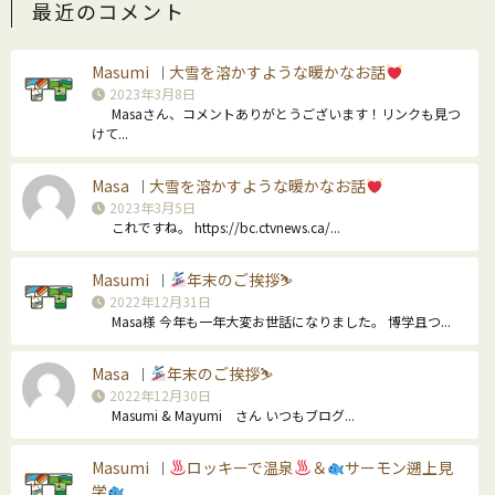
最近のコメント
Masumi
大雪を溶かすような暖かなお話
｜
2023年3月8日
Masaさん、コメントありがとうございます！リンクも見つ
けて...
Masa
大雪を溶かすような暖かなお話
｜
2023年3月5日
これですね。 https://bc.ctvnews.ca/...
Masumi
年末のご挨拶⛷
｜
2022年12月31日
Masa様 今年も一年大変お世話になりました。 博学且つ...
Masa
年末のご挨拶⛷
｜
2022年12月30日
Masumi & Mayumi さん いつもブログ...
Masumi
ロッキーで温泉
＆
サーモン遡上見
｜
学