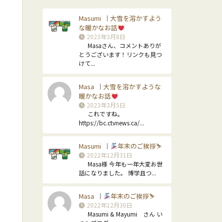
Masumi
大雪を溶かすよう
｜
な暖かなお話
2023年3月8日
さ
Masaさん、コメントありが
とうございます！リンクも見つ
けて...
Masa
大雪を溶かすような
｜
暖かなお話
2023年3月5日
これですね。
https://bc.ctvnews.ca/...
Masumi
年末のご挨拶⛷
｜
2022年12月31日
Masa様 今年も一年大変お世
話になりました。 博学且つ...
Masa
年末のご挨拶⛷
｜
2022年12月30日
Masumi & Mayumi さん い