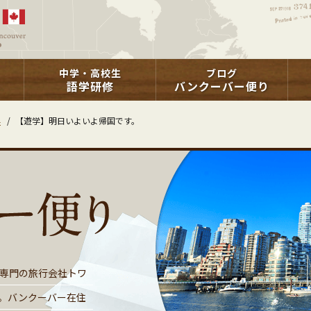
中学・高校生
ブログ
語学研修
バンクーバー便り
学
/
【遊学】明日いよいよ帰国です。
専門の旅行会社トワ
。バンクーバー在住