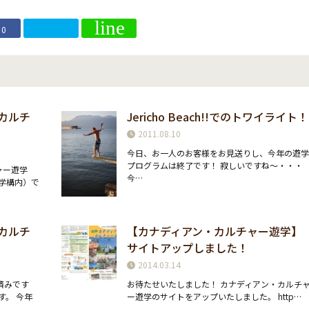
0
カルチ
Jericho Beach!!でのトワイライト！
2011.08.10
今日、お一人のお客様をお見送りし、今年の遊
プログラムは終了です！ 寂しいですね〜・・・
ャー遊学
今…
大学構内）で
カルチ
【カナディアン・カルチャー遊学】
サイトアップしました！
2014.03.14
済みです
お待たせいたしました！ カナディアン・カルチ
す。 今年
ー遊学のサイトをアップいたしました。 http…