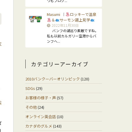
つもブログ...
Masumi
ロッキーで温泉
｜
＆
サーモン遡上見学
2022年11月30日
バンフの湖巡り素敵ですね。
私も以前カルガリー空港からバ
ンフへ...
7
カテゴリーアーカイブ
2010バンクーバーオリンピック
(120)
SDGs
(29)
お客様の様子・声
(57)
2
その他
(24)
オンライン英会話
(10)
ぽ
カナダのグルメ
(143)
日