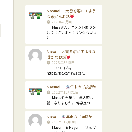
Masumi
大雪を溶かすよう
｜
な暖かなお話
2023年3月8日
Masaさん、コメントありが
とうございます！リンクも見つ
けて...
Masa
大雪を溶かすような
｜
暖かなお話
2023年3月5日
学
これですね。
https://bc.ctvnews.ca/...
Masumi
年末のご挨拶⛷
｜
2022年12月31日
Masa様 今年も一年大変お世
話になりました。 博学且つ...
Masa
年末のご挨拶⛷
｜
ャ
2022年12月30日
Masumi & Mayumi さん い