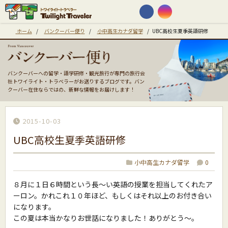
ホーム
/
バンクーバー便り
/
小中高生カナダ留学
/
UBC高校生夏季英語研修
バンクーバーへの留学・語学研修・観光旅行が専門の旅行会
社トワイライト・トラベラーがお送りするブログです。バン
クーバー在住ならではの、新鮮な情報をお届けします！
2015-10-03
UBC高校生夏季英語研修
小中高生カナダ留学
0
８月に１日６時間という長〜い英語の授業を担当してくれたア
ーロン。かれこれ１０年ほど、もしくはそれ以上のお付き合い
になります。
この夏は本当かなりお世話になりました！ありがとう〜。