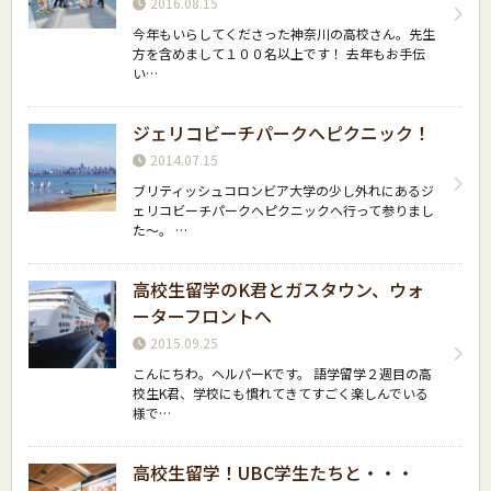
2016.08.15
今年もいらしてくださった神奈川の高校さん。先生
方を含めまして１００名以上です！ 去年もお手伝
い…
ジェリコビーチパークへピクニック！
2014.07.15
ブリティッシュコロンビア大学の少し外れにあるジ
ェリコビーチパークへピクニックへ行って参りまし
た〜。 …
高校生留学のK君とガスタウン、ウォ
ーターフロントへ
2015.09.25
こんにちわ。ヘルパーKです。 語学留学２週目の高
校生K君、学校にも慣れてきてすごく楽しんでいる
様で…
高校生留学！UBC学生たちと・・・