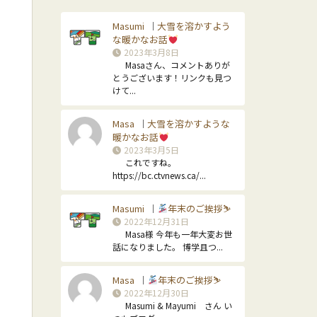
Masumi
大雪を溶かすよう
｜
な暖かなお話
2023年3月8日
Masaさん、コメントありが
とうございます！リンクも見つ
けて...
Masa
大雪を溶かすような
｜
暖かなお話
2023年3月5日
これですね。
https://bc.ctvnews.ca/...
Masumi
年末のご挨拶⛷
｜
2022年12月31日
Masa様 今年も一年大変お世
話になりました。 博学且つ...
Masa
年末のご挨拶⛷
｜
2022年12月30日
Masumi & Mayumi さん い