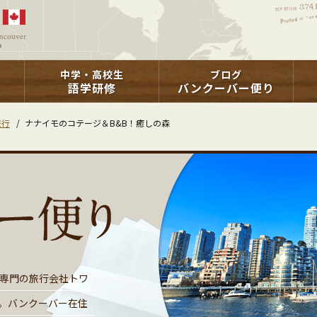
中学・高校生
ブログ
語学研修
バンクーバー便り
旅行
/
ナナイモのコテージ＆B&B！癒しの森
専門の旅行会社トワ
。バンクーバー在住