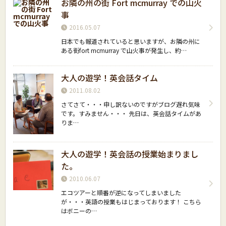
お隣の州の街 Fort mcmurray での山火
事
2016.05.07
日本でも報道されていると思いますが、お隣の州に
ある街fort mcmurray で山火事が発生し、約…
大人の遊学！英会話タイム
2011.08.02
さてさて・・・申し訳ないのですがブログ遅れ気味
です。すみません・・・ 先日は、英会話タイムがあ
りま…
大人の遊学！英会話の授業始まりまし
た。
2010.06.07
エコツアーと順番が逆になってしまいました
が・・・英語の授業もはじまっております！ こちら
はボニーの…