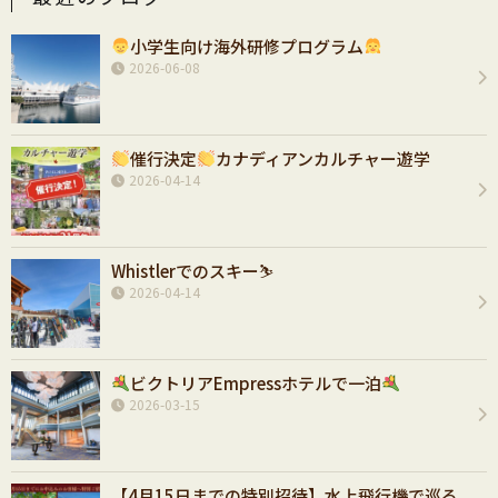
小学生向け海外研修プログラム
2026-06-08
催行決定
カナディアンカルチャー遊学
2026-04-14
Whistlerでのスキー⛷️
2026-04-14
ビクトリアEmpressホテルで一泊
2026-03-15
【4月15日までの特別招待】水上飛行機で巡る