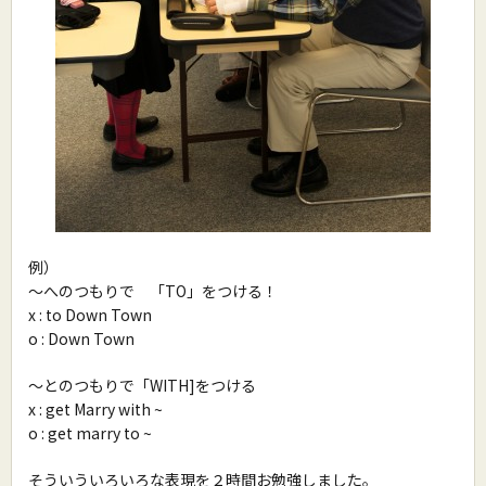
例）
〜へのつもりで 「TO」をつける！
x : to Down Town
o : Down Town
〜とのつもりで「WITH]をつける
x : get Marry with ~
o : get marry to ~
そういういろいろな表現を２時間お勉強しました。