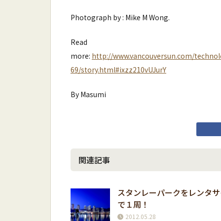
Photograph by : Mike M Wong.
Read
more:
http://www.vancouversun.com/techno
69/story.html#ixzz210vUJurY
By Masumi
関連記事
スタンレーパークをレンタサ
で１周！
2012.05.28