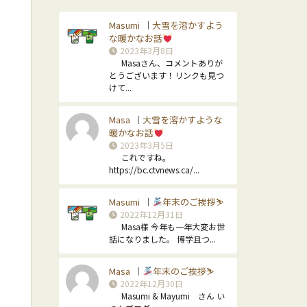
Masumi
大雪を溶かすよう
｜
な暖かなお話
2023年3月8日
Masaさん、コメントありが
とうございます！リンクも見つ
けて...
Masa
大雪を溶かすような
｜
暖かなお話
2023年3月5日
これですね。
https://bc.ctvnews.ca/...
Masumi
年末のご挨拶⛷
｜
2022年12月31日
Masa様 今年も一年大変お世
話になりました。 博学且つ...
Masa
年末のご挨拶⛷
｜
2022年12月30日
Masumi & Mayumi さん い