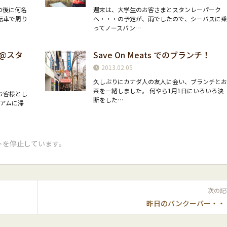
の後に何名
週末は、大学生のお客さまとスタンレーパーク
転車で周り
へ・・・の予定が、雨でしたので、シーバスに
ってノースバン…
@スタ
Save On Meats でのブランチ！
2013.02.05
久しぶりにカナダ人の友人に会い、ブランチと
茶を一緒しました。 何やら1月1日にいろいろ決
お客様とし
断をした…
ニアムに滞
トを停止しています。
次の記
昨日のバンクーバー・・