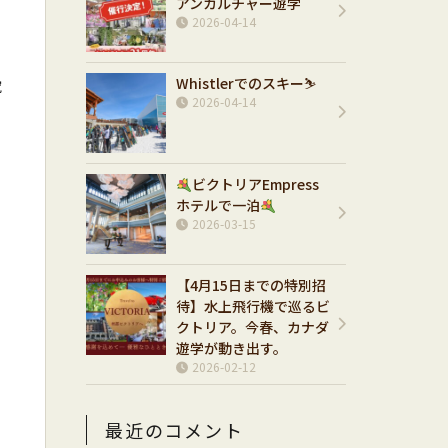
アンカルチャー遊学
2026-04-14
Whistlerでのスキー⛷️
究
2026-04-14
ビクトリアEmpress
ホテルで一泊
2026-03-15
【4月15日までの特別招
待】水上飛行機で巡るビ
クトリア。今春、カナダ
遊学が動き出す。
2026-02-12
最近のコメント