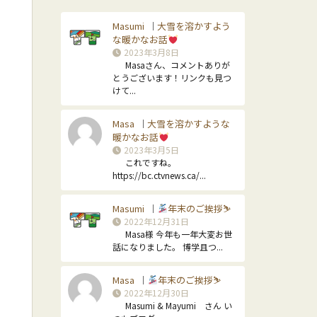
Masumi
大雪を溶かすよう
｜
な暖かなお話
2023年3月8日
Masaさん、コメントありが
とうございます！リンクも見つ
けて...
Masa
大雪を溶かすような
｜
暖かなお話
2023年3月5日
これですね。
https://bc.ctvnews.ca/...
Masumi
年末のご挨拶⛷
｜
2022年12月31日
Masa様 今年も一年大変お世
話になりました。 博学且つ...
Masa
年末のご挨拶⛷
｜
2022年12月30日
Masumi & Mayumi さん い