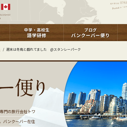
中学・高校生
ブログ
語学研修
バンクーバー便り
学
/
週末は冬鳥と戯れてました @スタンレーパーク
専門の旅行会社トワ
。バンクーバー在住