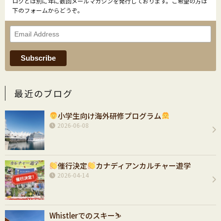
ログとは別に年に数回メールマガジンを発行しております。ご希望の方は
下のフォームからどうぞ。
最近のブログ
小学生向け海外研修プログラム
2026-06-08
催行決定
カナディアンカルチャー遊学
2026-04-14
Whistlerでのスキー⛷️