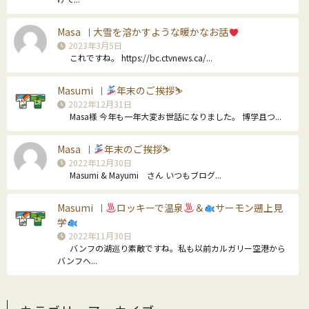
Masa
大雪を溶かすような暖かなお話
｜
2023年3月5日
これですね。 https://bc.ctvnews.ca/...
Masumi
年末のご挨拶⛷
｜
2022年12月31日
Masa様 今年も一年大変お世話になりました。 博学且つ...
Masa
年末のご挨拶⛷
｜
2022年12月30日
Masumi & Mayumi さん いつもブログ...
Masumi
ロッキーで温泉
＆
サーモン遡上見
｜
学
2022年11月30日
バンフの湖巡り素敵ですね。私も以前カルガリー空港から
バンフへ...