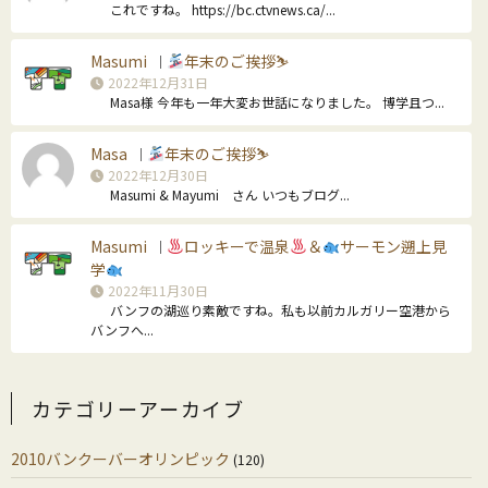
これですね。 https://bc.ctvnews.ca/...
Masumi
年末のご挨拶⛷
｜
2022年12月31日
Masa様 今年も一年大変お世話になりました。 博学且つ...
Masa
年末のご挨拶⛷
｜
2022年12月30日
Masumi & Mayumi さん いつもブログ...
Masumi
ロッキーで温泉
＆
サーモン遡上見
｜
学
2022年11月30日
バンフの湖巡り素敵ですね。私も以前カルガリー空港から
バンフへ...
カテゴリーアーカイブ
2010バンクーバーオリンピック
(120)