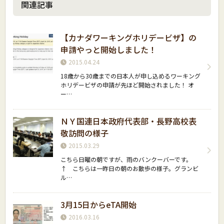
関連記事
【カナダワーキングホリデービザ】の
申請やっと開始しました！
2015.04.24
18歳から30歳までの日本人が申し込めるワーキング
ホリデービザの申請が先ほど開始されました！ オ
ー…
ＮＹ国連日本政府代表部・長野高校表
敬訪問の様子
2015.03.29
こちら日曜の朝ですが、雨のバンクーバーです。
↑ こちらは一昨日の朝のお散歩の様子。グランビ
ル…
3月15日からeTA開始
2016.03.16