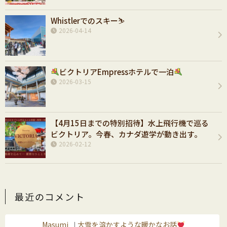
Whistlerでのスキー⛷️
2026-04-14
ビクトリアEmpressホテルで一泊
2026-03-15
【4月15日までの特別招待】水上飛行機で巡る
ビクトリア。今春、カナダ遊学が動き出す。
2026-02-12
最近のコメント
Masumi
大雪を溶かすような暖かなお話
｜