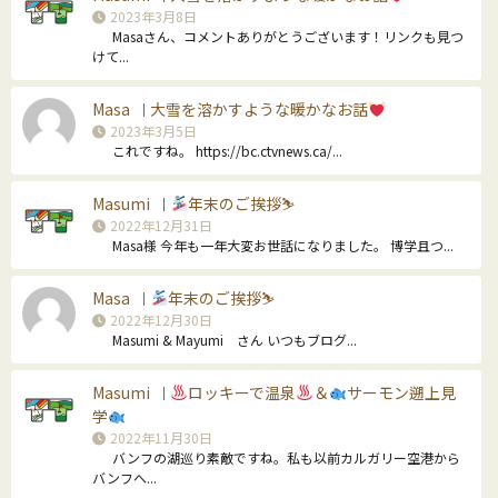
2023年3月8日
Masaさん、コメントありがとうございます！リンクも見つ
けて...
Masa
大雪を溶かすような暖かなお話
｜
2023年3月5日
これですね。 https://bc.ctvnews.ca/...
Masumi
年末のご挨拶⛷
｜
2022年12月31日
Masa様 今年も一年大変お世話になりました。 博学且つ...
Masa
年末のご挨拶⛷
｜
2022年12月30日
Masumi & Mayumi さん いつもブログ...
Masumi
ロッキーで温泉
＆
サーモン遡上見
｜
学
2022年11月30日
バンフの湖巡り素敵ですね。私も以前カルガリー空港から
バンフへ...