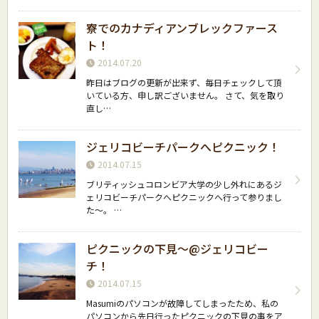
寮でのカナディアンブレックファース
ト！
2014.07.20
昨日はブログの更新が出来ず、毎日チェックして頂
いている方、申し訳ございません。 さて、気を取り
直し…
ジェリコビーチパークへピクニック！
2014.07.15
ブリティッシュコロンビア大学の少し外れにあるジ
ェリコビーチパークへピクニックへ行って参りまし
た〜。 …
ピクニックの下見〜@ジェリコビー
チ！
2014.07.15
Masumiのパソコンが故障してしまったため、私の
パソコンから先日行ったピクニックの下見の事をア