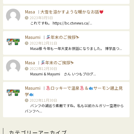
Masa
大雪を溶かすような暖かなお話
｜
2023年3月5日
これですね。 https://bc.ctvnews.ca/...
Masumi
年末のご挨拶⛷
｜
2022年12月31日
Masa様 今年も一年大変お世話になりました。 博学且つ...
Masa
年末のご挨拶⛷
｜
2022年12月30日
Masumi & Mayumi さん いつもブログ...
Masumi
ロッキーで温泉
＆
サーモン遡上見
｜
学
2022年11月30日
バンフの湖巡り素敵ですね。私も以前カルガリー空港から
バンフへ...
カテゴリーアーカイブ