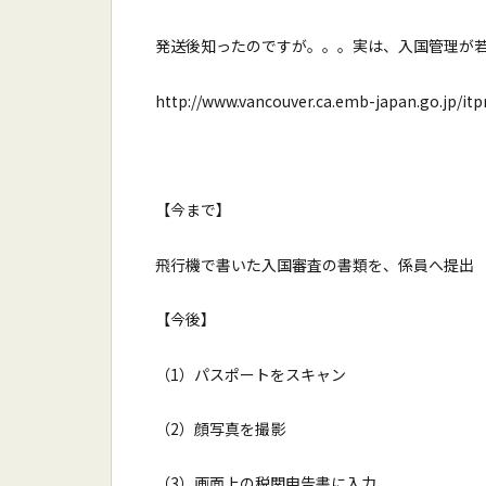
発送後知ったのですが。。。実は、入国管理が
http://www.vancouver.ca.emb-japan.go.jp/it
【今まで】
飛行機で書いた入国審査の書類を、係員へ提出
【今後】
（1）パスポートをスキャン
（2）顔写真を撮影
（3）画面上の税関申告書に入力