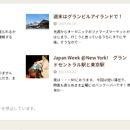
週末はグランビルアイランドで！
2009.06.16
見られるか
先週からオーガニックのファマーズマーケットが
連絡する
はじまり、行こうと思っているうちにすでに午
後。そうなので…
Japan Week @New York! グラン
ドセントラル駅と東京駅
2013.03.22
りません
ただき、ま
実は・・・NYにおります。 今回は短い滞在で、
時差も直らぬまま土曜にはバンクーバーです！ 
年か…
トを停止しています。