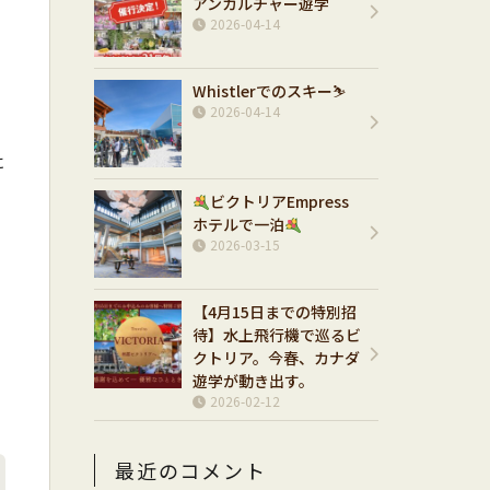
アンカルチャー遊学
2026-04-14
Whistlerでのスキー⛷️
2026-04-14
に
ビクトリアEmpress
ホテルで一泊
2026-03-15
【4月15日までの特別招
待】水上飛行機で巡るビ
クトリア。今春、カナダ
遊学が動き出す。
2026-02-12
最近のコメント