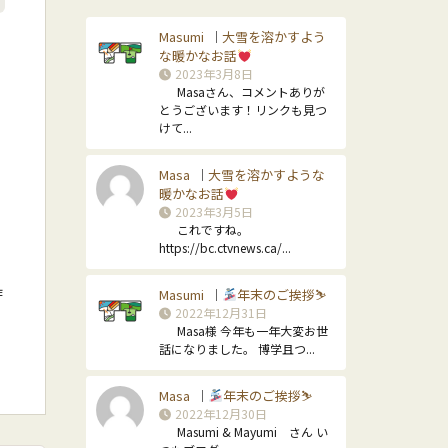
Masumi
大雪を溶かすよう
｜
な暖かなお話
2023年3月8日
Masaさん、コメントありが
とうございます！リンクも見つ
けて...
Masa
大雪を溶かすような
｜
暖かなお話
2023年3月5日
これですね。
https://bc.ctvnews.ca/...
昨
Masumi
年末のご挨拶⛷
｜
2022年12月31日
Masa様 今年も一年大変お世
話になりました。 博学且つ...
Masa
年末のご挨拶⛷
｜
2022年12月30日
Masumi & Mayumi さん い