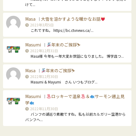
けて...
Masa
大雪を溶かすような暖かなお話
｜
2023年3月5日
これですね。 https://bc.ctvnews.ca/...
Masumi
年末のご挨拶⛷
｜
2022年12月31日
Masa様 今年も一年大変お世話になりました。 博学且つ...
Masa
年末のご挨拶⛷
｜
2022年12月30日
Masumi & Mayumi さん いつもブログ...
Masumi
ロッキーで温泉
＆
サーモン遡上見
｜
学
2022年11月30日
バンフの湖巡り素敵ですね。私も以前カルガリー空港から
バンフへ...